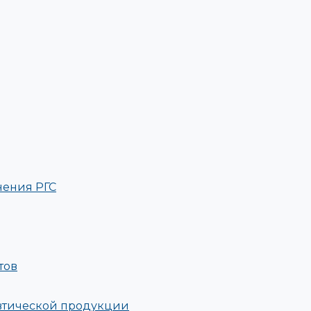
нения РГС
тов
евтической продукции