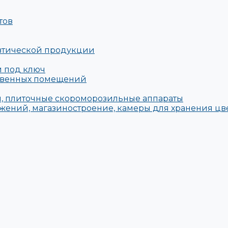
тов
евтической продукции
й под ключ
твенных помещений
, плиточные скороморозильные аппараты
жений, магазиностроение, камеры для хранения цв