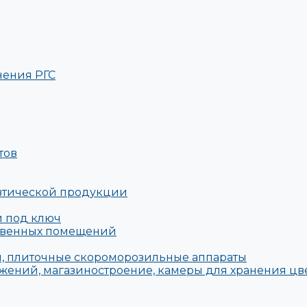
нения РГС
тов
евтической продукции
й под ключ
твенных помещений
, плиточные скороморозильные аппараты
жений, магазиностроение, камеры для хранения цв