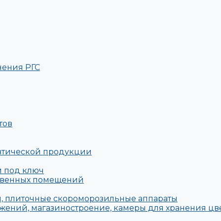
нения РГС
тов
евтической продукции
й под ключ
твенных помещений
, плиточные скороморозильные аппараты
жений, магазиностроение, камеры для хранения цв