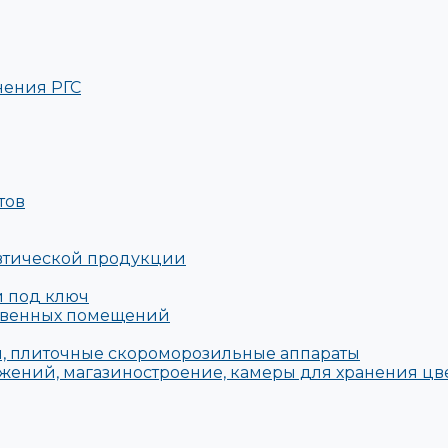
нения РГС
тов
евтической продукции
й под ключ
твенных помещений
, плиточные скороморозильные аппараты
жений, магазиностроение, камеры для хранения цв